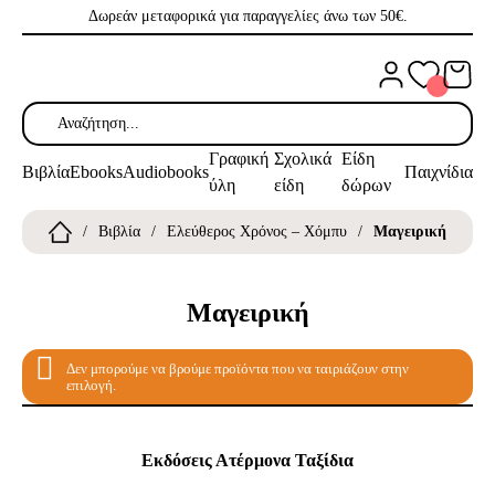
Δωρεάν μεταφορικά για παραγγελίες άνω των 50€.
Μετάβαση
στο
περιεχόμενο
Καλάθι
Γραφική
Σχολικά
Είδη
Βιβλία
Ebooks
Audiobooks
Παιχνίδια
ύλη
είδη
δώρων
Βιβλία
Ελεύθερος Χρόνος – Χόμπυ
Μαγειρική
Μαγειρική
Δεν μπορούμε να βρούμε προϊόντα που να ταιριάζουν στην
επιλογή.
Εκδόσεις Ατέρμονα Ταξίδια