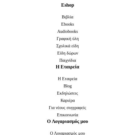
Εshop
Βιβλία
Ebooks
Audiobooks
Γραφική ύλη
Σχολικά είδη
Είδη δώρων
Παιχνίδια
H Eταιρεία
H Eταιρεία
Blog
Εκδηλώσεις
Καριέρα
Για νέους συγγραφείς
Επικοινωνία
O Λογαριασμός μου
Ο Λογαριασμός μου